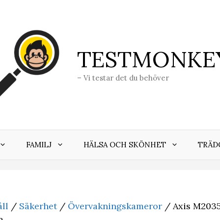
TESTMONKE
– Vi testar det du behöver
FAMILJ
HÄLSA OCH SKÖNHET
TRÄD
ll
/
Säkerhet
/
Övervakningskameror
/ Axis M2035
a