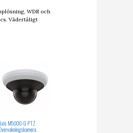
pplösning, WDR och
cs. Vädertåligt
Axis M5000-G PTZ
Övervakningskamera