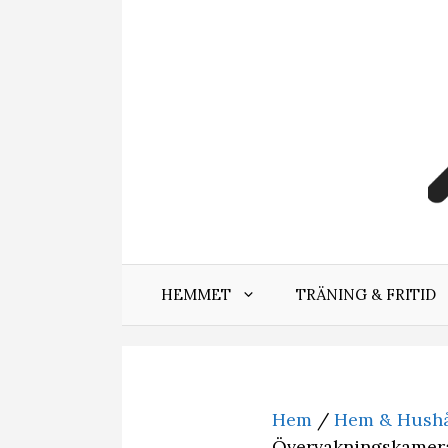
Hoppa
till
innehåll
HEMMET
TRÄNING & FRITID
Hem
/
Hem & Hushå
Övervakningskamer