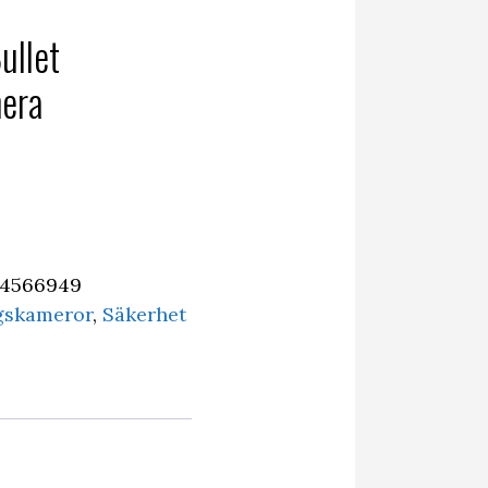
ullet
era
24566949
gskameror
,
Säkerhet