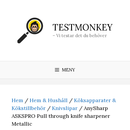
Hoppa
till
innehåll
TESTMONKEY
– Vi testar det du behöver
MENY
Hem
/
Hem & Hushåll
/
Köksapparater &
Kökstillbehör
/
Knivslipar
/ AnySharp
ASKSPRO Pull through knife sharpener
Metallic