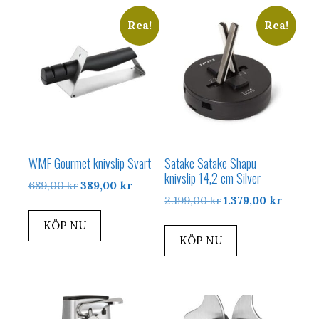
Rea!
Rea!
WMF Gourmet knivslip Svart
Satake Satake Shapu
knivslip 14,2 cm Silver
Det
Det
689,00
kr
389,00
kr
Det
Det
2.199,00
kr
1.379,00
kr
ursprungliga
nuvarande
ursprungliga
nuvar
priset
priset
KÖP NU
priset
priset
var:
är:
KÖP NU
var:
är:
689,00 kr.
389,00 kr.
2.199,00 kr.
1.379,0