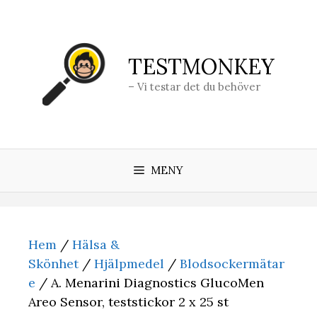
Hoppa
till
innehåll
TESTMONKEY
– Vi testar det du behöver
MENY
Hem
/
Hälsa &
Skönhet
/
Hjälpmedel
/
Blodsockermätar
e
/ A. Menarini Diagnostics GlucoMen
Areo Sensor, teststickor 2 x 25 st