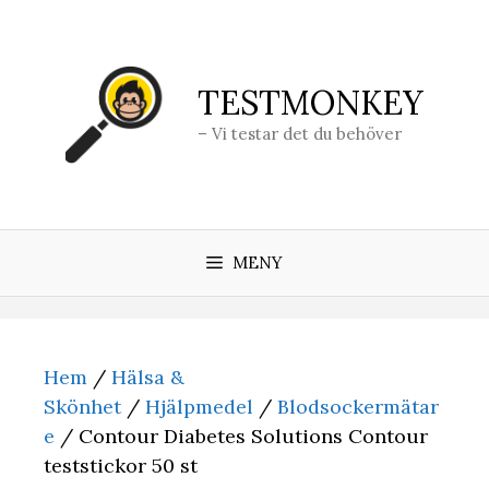
Hoppa
till
innehåll
TESTMONKEY
– Vi testar det du behöver
MENY
Hem
/
Hälsa &
Skönhet
/
Hjälpmedel
/
Blodsockermätar
e
/ Contour Diabetes Solutions Contour
teststickor 50 st