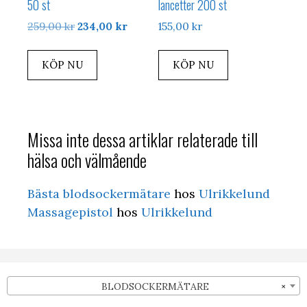
50 st
lancetter 200 st
Det
Det
259,00
kr
234,00
kr
155,00
kr
ursprungliga
nuvarande
priset
priset
KÖP NU
KÖP NU
var:
är:
259,00 kr.
234,00 kr.
Missa inte dessa artiklar relaterade till
hälsa och välmående
Bästa blodsockermätare
hos
Ulrikkelund
Massagepistol
hos
Ulrikkelund
BLODSOCKERMÄTARE
×