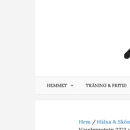
Hoppa
till
innehåll
HEMMET
TRÄNING & FRITID
Hem
/
Hälsa & Skö
Vassleprotein 2273 