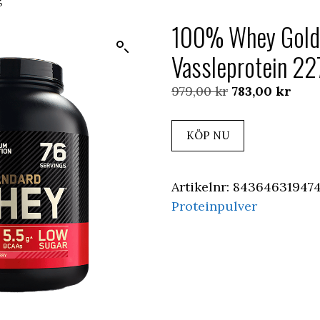
100% Whey Gold
Vassleprotein 22
Det
Det
979,00
kr
783,00
kr
ursprungliga
nuva
priset
pris
KÖP NU
var:
är:
979,00 kr.
783,0
Artikelnr:
843646319474
Proteinpulver