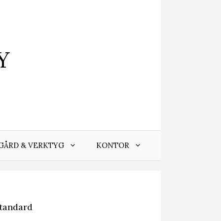
Y
GÅRD & VERKTYG
KONTOR
tandard