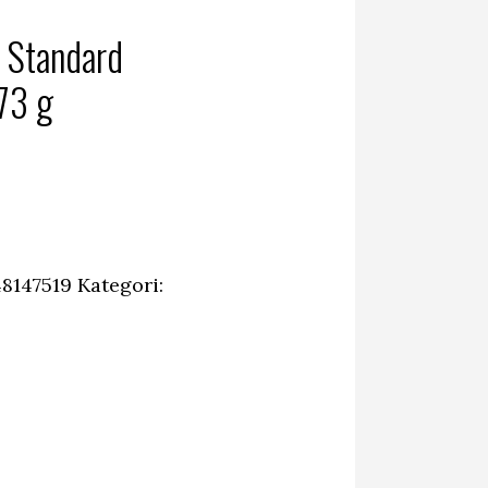
 Standard
73 g
rande
et
0 kr.
8147519
Kategori: