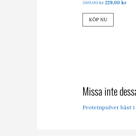
Det
Det
269,00
kr
229,00
kr
ursprungliga
nuv
priset
pris
KÖP NU
var:
är:
269,00 kr.
229,
Missa inte dessa
Proteinpulver bäst i