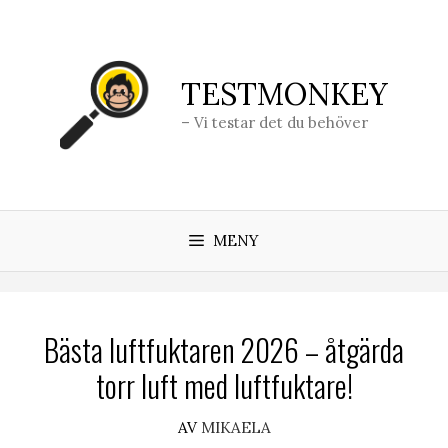
Hoppa
till
innehåll
TESTMONKEY
– Vi testar det du behöver
MENY
Bästa luftfuktaren 2026 – åtgärda
torr luft med luftfuktare!
AV
MIKAELA