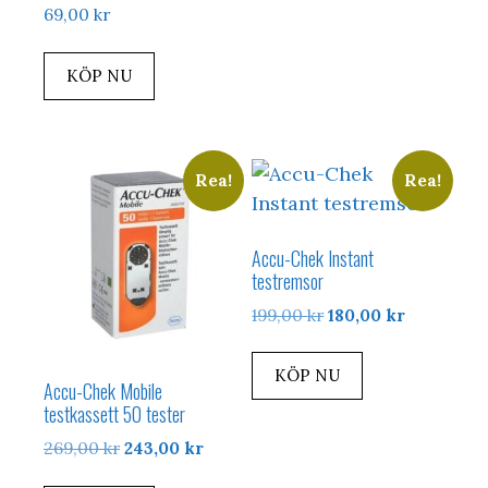
69,00
kr
KÖP NU
Rea!
Rea!
Accu-Chek Instant
testremsor
Det
Det
199,00
kr
180,00
kr
ursprungliga
nuvarand
priset
priset
KÖP NU
Accu-Chek Mobile
var:
är:
testkassett 50 tester
199,00 kr.
180,00 kr.
Det
Det
269,00
kr
243,00
kr
ursprungliga
nuvarande