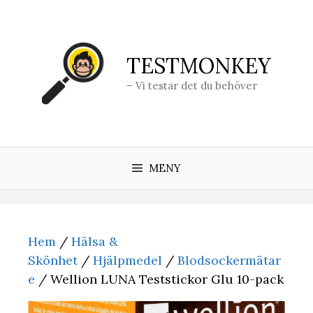
Hoppa
till
innehåll
TESTMONKEY
– Vi testar det du behöver
MENY
Hem
/
Hälsa &
Skönhet
/
Hjälpmedel
/
Blodsockermätar
e
/ Wellion LUNA Teststickor Glu 10-pack