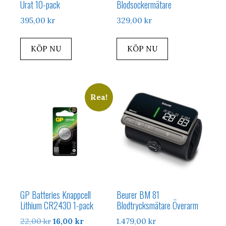
Urat 10-pack
Blodsockermätare
395,00
kr
329,00
kr
KÖP NU
KÖP NU
Rea!
GP Batteries Knappcell
Beurer BM 81
Lithium CR2430 1-pack
Blodtrycksmätare Överarm
Det
Det
22,00
kr
16,00
kr
1.479,00
kr