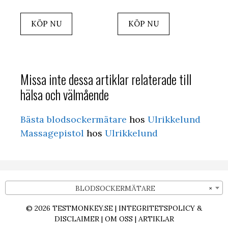
ursprungliga
nuvarande
priset
priset
KÖP NU
KÖP NU
var:
är:
22,00 kr.
16,00 kr.
Missa inte dessa artiklar relaterade till
hälsa och välmående
Bästa blodsockermätare
hos
Ulrikkelund
Massagepistol
hos
Ulrikkelund
BLODSOCKERMÄTARE
×
© 2026
TESTMONKEY.SE
|
INTEGRITETSPOLICY &
DISCLAIMER
|
OM OSS
|
ARTIKLAR