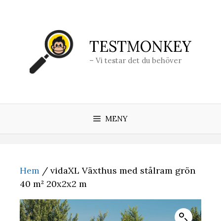
Hoppa
till
innehåll
TESTMONKEY
– Vi testar det du behöver
MENY
Hem
/ vidaXL Växthus med stålram grön
40 m² 20x2x2 m