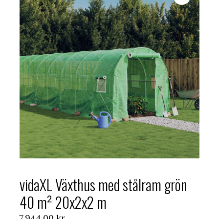
vidaXL Växthus med stålram grön
40 m² 20x2x2 m
7.944,00
kr