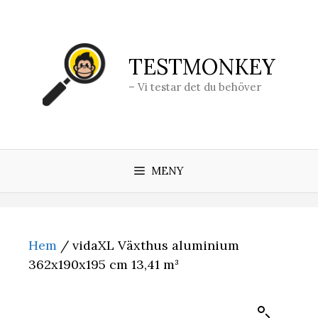
Hoppa
till
innehåll
TESTMONKEY
– Vi testar det du behöver
MENY
Hem
/ vidaXL Växthus aluminium
362x190x195 cm 13,41 m³