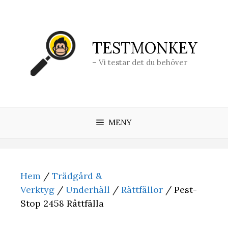
Hoppa
till
innehåll
TESTMONKEY
– Vi testar det du behöver
MENY
Hem
/
Trädgård &
Verktyg
/
Underhåll
/
Råttfällor
/ Pest-
Stop 2458 Råttfälla