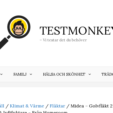
TESTMONKE
– Vi testar det du behöver
FAMILJ
HÄLSA OCH SKÖNHET
TRÄD
ll
/
Klimat & Värme
/
Fläktar
/ Midea – Golvfläkt 2
r & luftfuktare – Från Homeroom