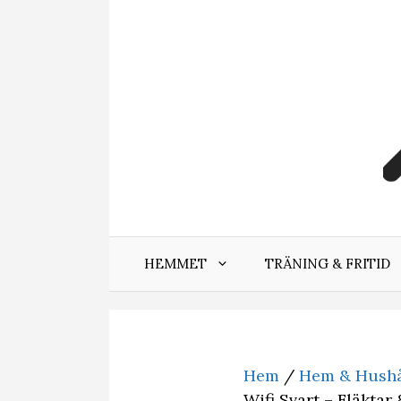
Hoppa
till
innehåll
HEMMET
TRÄNING & FRITID
Hem
/
Hem & Hushå
Wifi Svart – Fläkta