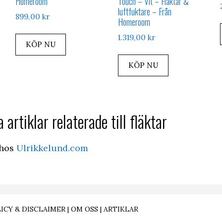
Homeroom
Touch – Vit – Fläktar &
luftfuktare – Från
899,00
kr
Homeroom
1.319,00
kr
KÖP NU
KÖP NU
 artiklar relaterade till fläktar
hos
Ulrikkelund.com
ICY & DISCLAIMER
|
OM OSS
|
ARTIKLAR