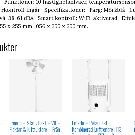
 · Funktioner: 10 hastighetsnivåer, temperatursensor
rkontroll ingår · Specifikationer: · Färg: Mörkblå · 
vå: 38-61 dBA · Smart kontroll: WiFi-aktiverad · Effe
 255 x 255 mm 1056 x 255 x 255 mm.
ukter
Emerio – Stativfläkt – Vit –
Emerio – Pelarfläkt
Fläktar & luftfuktare – Från
Kombinerad Luftrenare H13