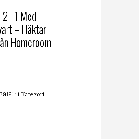
 2 i 1 Med
art – Fläktar
Från Homeroom
3919141
Kategori: