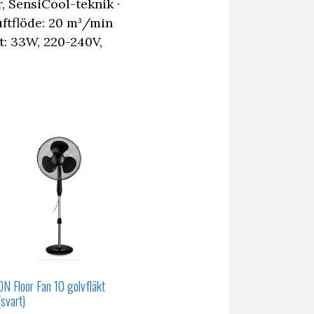
, SensiCool-teknik ·
Luftflöde: 20 m³/min
kt: 33W, 220-240V,
ON Floor Fan 10 golvfläkt
(svart)