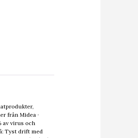
matprodukter,
er från Midea ·
% av virus och
å: Tyst drift med