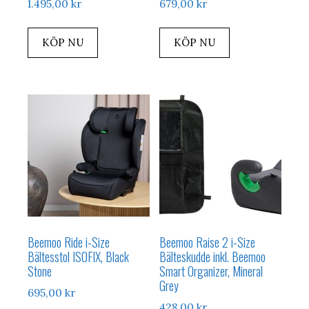
1.495,00
kr
679,00
kr
KÖP NU
KÖP NU
Beemoo Ride i-Size
Beemoo Raise 2 i-Size
Bältesstol ISOFIX, Black
Bälteskudde inkl. Beemoo
Stone
Smart Organizer, Mineral
Grey
695,00
kr
428,00
kr