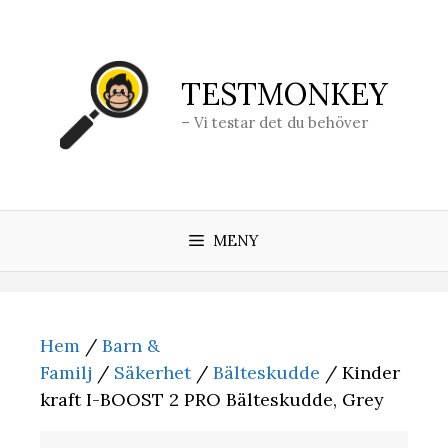
Hoppa
till
innehåll
TESTMONKEY
– Vi testar det du behöver
MENY
Hem
/
Barn &
Familj
/
Säkerhet
/
Bälteskudde
/ Kinder
kraft I-BOOST 2 PRO Bälteskudde, Grey