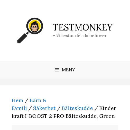
Hoppa
till
innehåll
TESTMONKEY
– Vi testar det du behöver
MENY
Hem
/
Barn &
Familj
/
Säkerhet
/
Bälteskudde
/ Kinder
kraft I-BOOST 2 PRO Bälteskudde, Green