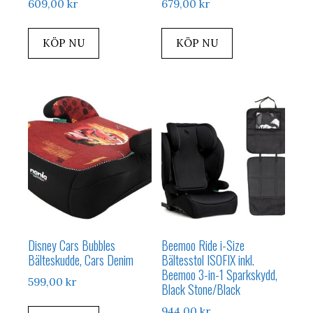
609,00
kr
679,00
kr
KÖP NU
KÖP NU
Disney Cars Bubbles
Beemoo Ride i-Size
Bälteskudde, Cars Denim
Bältesstol ISOFIX inkl.
Beemoo 3-in-1 Sparkskydd,
599,00
kr
Black Stone/Black
944,00
kr