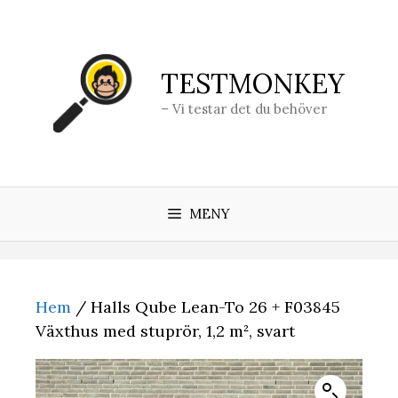
Hoppa
till
innehåll
TESTMONKEY
– Vi testar det du behöver
MENY
Hem
/ Halls Qube Lean-To 26 + F03845
Växthus med stuprör, 1,2 m², svart