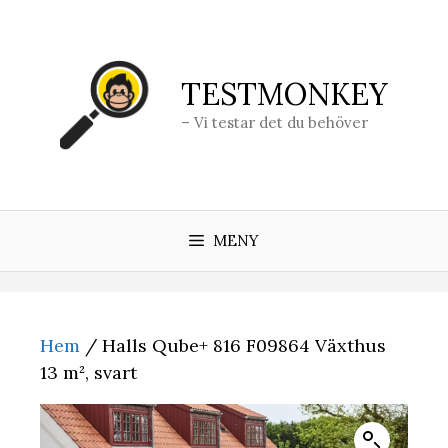
Hoppa
till
innehåll
TESTMONKEY
– Vi testar det du behöver
MENY
Hem
/ Halls Qube+ 816 F09864 Växthus
13 m², svart