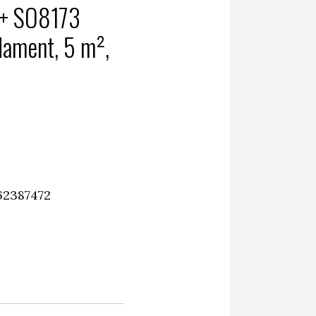
 + SO8173
ament, 5 m²,
62387472