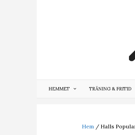
Hoppa
till
innehåll
HEMMET
TRÄNING & FRITID
Hem
/ Halls Popula