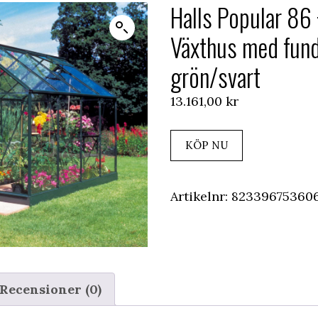
Halls Popular 86
Växthus med fund
grön/svart
13.161,00
kr
KÖP NU
Artikelnr:
82339675360
Recensioner (0)