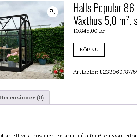
Halls Popular 8
Växthus 5,0 m², 
10.845,00
kr
KÖP NU
Artikelnr:
82339607877
Recensioner (0)
4 är ett växthus med en area på 5,0 m², en svart st