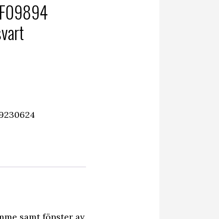
6 F09894
svart
59230624
omme samt fönster av