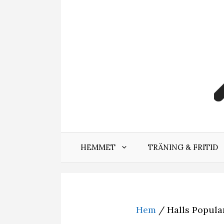
Hoppa
till
innehåll
HEMMET
TRÄNING & FRITID
Hem
/ Halls Popular