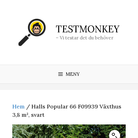
Hoppa
till
innehåll
TESTMONKEY
– Vi testar det du behöver
MENY
Hem
/ Halls Popular 66 F09939 Växthus
3,8 m², svart