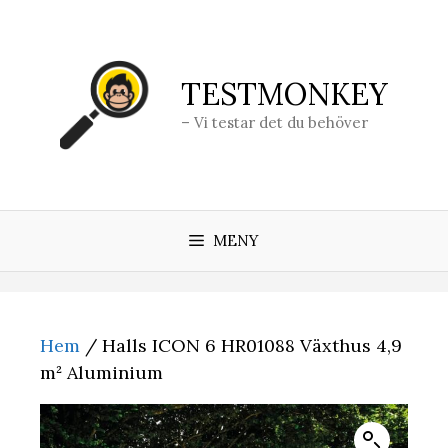
Hoppa
till
innehåll
TESTMONKEY
– Vi testar det du behöver
MENY
Hem
/ Halls ICON 6 HR01088 Växthus 4,9
m² Aluminium