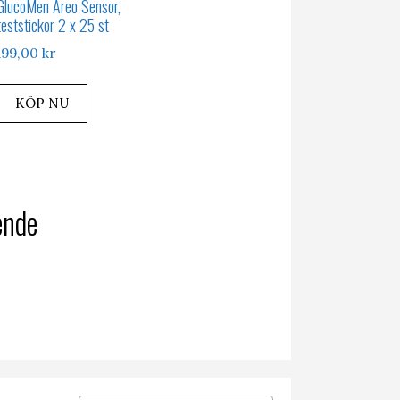
GlucoMen Areo Sensor,
teststickor 2 x 25 st
199,00
kr
KÖP NU
ende