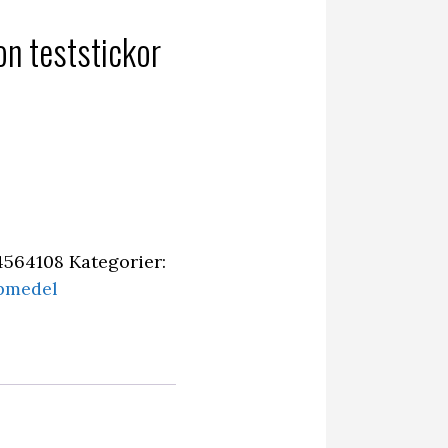
on teststickor
4564108
Kategorier:
pmedel