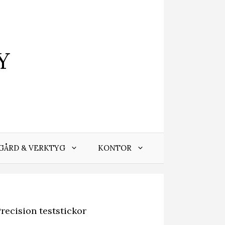
Y
GÅRD & VERKTYG
KONTOR
recision teststickor