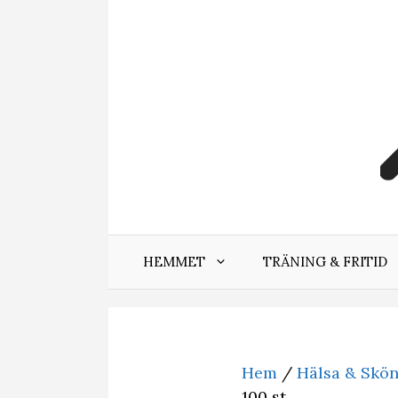
Hoppa
till
innehåll
HEMMET
TRÄNING & FRITID
Hem
/
Hälsa & Skö
100 st