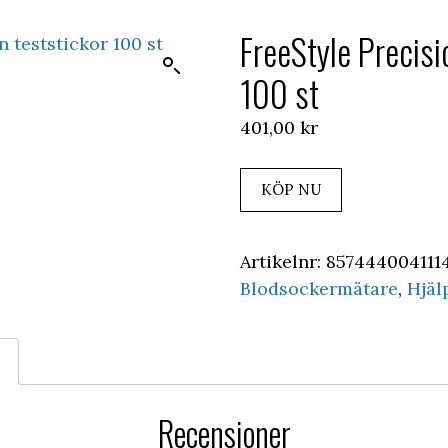
FreeStyle Precisi
100 st
401,00
kr
KÖP NU
Artikelnr:
857444004111
Blodsockermätare
,
Hjäl
Recensioner