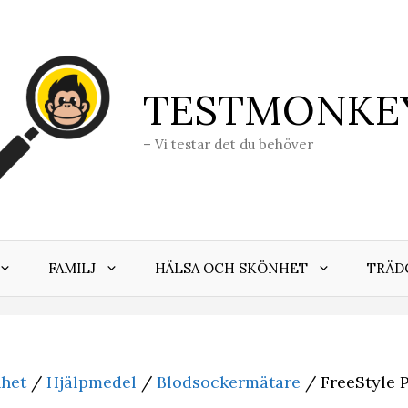
TESTMONKE
– Vi testar det du behöver
FAMILJ
HÄLSA OCH SKÖNHET
TRÄD
nhet
/
Hjälpmedel
/
Blodsockermätare
/ FreeStyle P