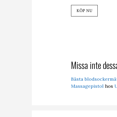
KÖP NU
Missa inte dessa
Bästa blodsockermä
Massagepistol
hos
U