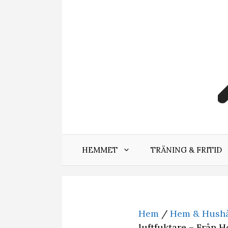
Hoppa
till
innehåll
HEMMET
TRÄNING & FRITID
Hem
/
Hem & Hushå
luftfuktare – Från