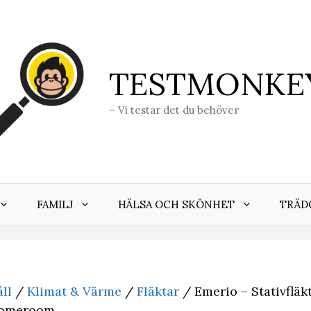
TESTMONKE
– Vi testar det du behöver
FAMILJ
HÄLSA OCH SKÖNHET
TRÄD
ll
/
Klimat & Värme
/
Fläktar
/ Emerio – Stativfläkt
 Homeroom