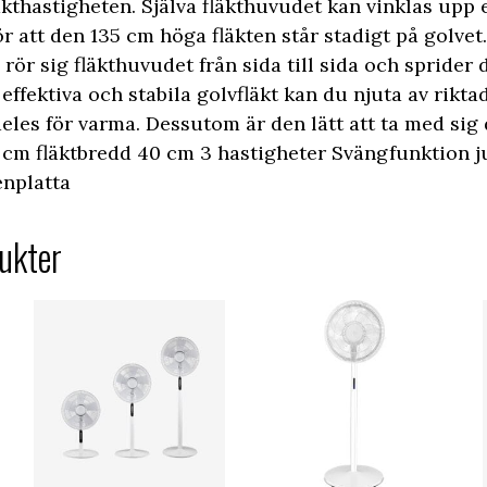
läkthastigheten. Själva fläkthuvudet kan vinklas upp 
r att den 135 cm höga fläkten står stadigt på golve
rör sig fläkthuvudet från sida till sida och sprider 
fektiva och stabila golvfläkt kan du njuta av riktad
deles för varma. Dessutom är den lätt att ta med sig 
5 cm fläktbredd 40 cm 3 hastigheter Svängfunktion j
enplatta
ukter