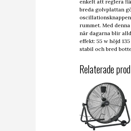
enkelt att reglera f
breda golvplattan gö
oscillationsknappen 
rummet. Med denna ef
när dagarna blir all
effekt: 55 w höjd 13
stabil och bred bott
Relaterade prod