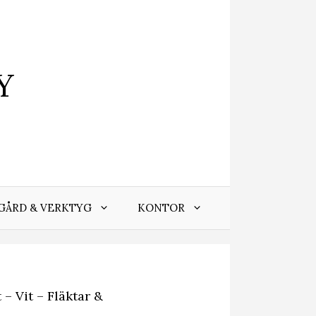
Y
GÅRD & VERKTYG
KONTOR
 – Vit – Fläktar &