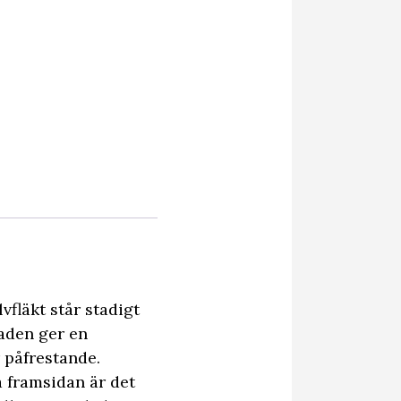
vfläkt står stadigt
laden ger en
r påfrestande.
 framsidan är det