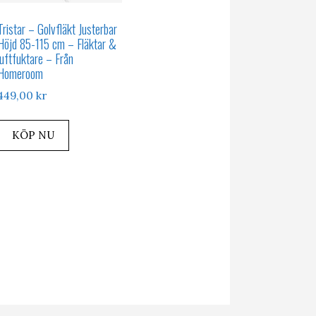
Tristar – Golvfläkt Justerbar
Höjd 85-115 cm – Fläktar &
luftfuktare – Från
Homeroom
449,00
kr
KÖP NU