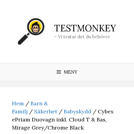
Hoppa
till
innehåll
TESTMONKEY
– Vi testar det du behöver
MENY
Hem
/
Barn &
Familj
/
Säkerhet
/
Babyskydd
/ Cybex
ePriam Duovagn inkl. Cloud T & Bas,
Mirage Grey/Chrome Black