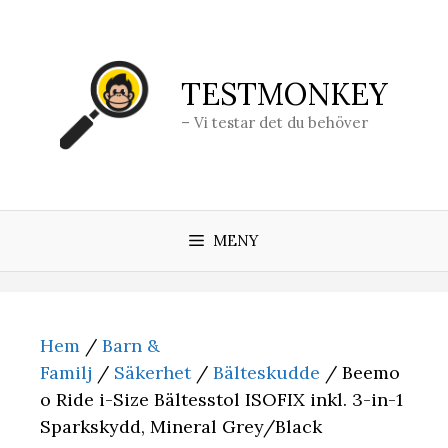
Hoppa
till
innehåll
TESTMONKEY
– Vi testar det du behöver
MENY
Hem
/
Barn &
Familj
/
Säkerhet
/
Bälteskudde
/ Beemo
o Ride i-Size Bältesstol ISOFIX inkl. 3-in-1
Sparkskydd, Mineral Grey/Black