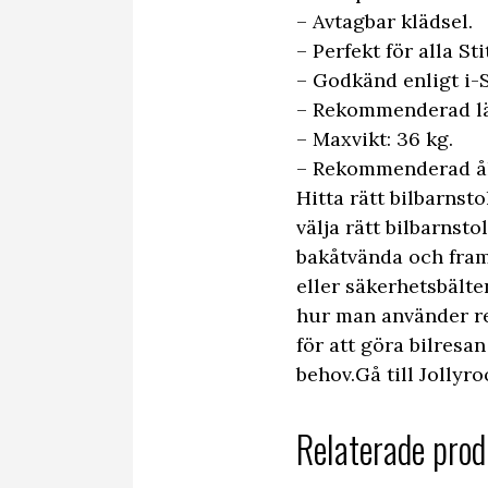
– Avtagbar klädsel.
– Perfekt för alla St
– Godkänd enligt i-
– Rekommenderad lä
– Maxvikt: 36 kg.
– Rekommenderad ålde
Hitta rätt bilbarnsto
välja rätt bilbarnsto
bakåtvända och fram
eller säkerhetsbält
hur man använder re
för att göra bilresa
behov.Gå till Jollyr
Relaterade prod