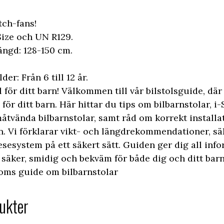
itch-fans!
Size och UN R129.
ngd: 128-150 cm.
r: Från 6 till 12 år.
l för ditt barn! Välkommen till vår bilstolsguide, där 
l för ditt barn. Här hittar du tips om bilbarnstolar, i-
åtvända bilbarnstolar, samt råd om korrekt install
en. Vi förklarar vikt- och längdrekommendationer, s
sesystem på ett säkert sätt. Guiden ger dig all inf
n säker, smidig och bekväm för både dig och ditt barn
ooms guide om bilbarnstolar
ukter