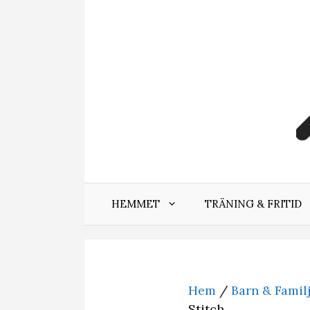
Hoppa
till
innehåll
HEMMET
TRÄNING & FRITID
Hem
/
Barn & Famil
Stitch