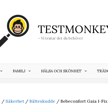
TESTMONKE
– Vi testar det du behöver
FAMILJ
HÄLSA OCH SKÖNHET
TRÄD
j
/
Säkerhet
/
Bälteskudde
/ Bebeconfort Gaia I-Fix