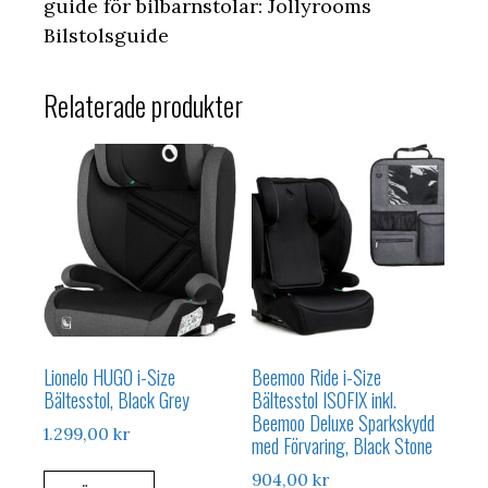
guide för bilbarnstolar: Jollyrooms
Bilstolsguide
Relaterade produkter
Lionelo HUGO i-Size
Beemoo Ride i-Size
Bältesstol, Black Grey
Bältesstol ISOFIX inkl.
Beemoo Deluxe Sparkskydd
1.299,00
kr
med Förvaring, Black Stone
904,00
kr