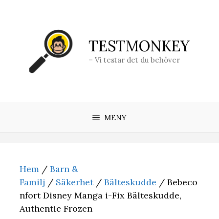
Hoppa
till
innehåll
TESTMONKEY
– Vi testar det du behöver
MENY
Hem
/
Barn &
Familj
/
Säkerhet
/
Bälteskudde
/ Bebeco
nfort Disney Manga i-Fix Bälteskudde,
Authentic Frozen