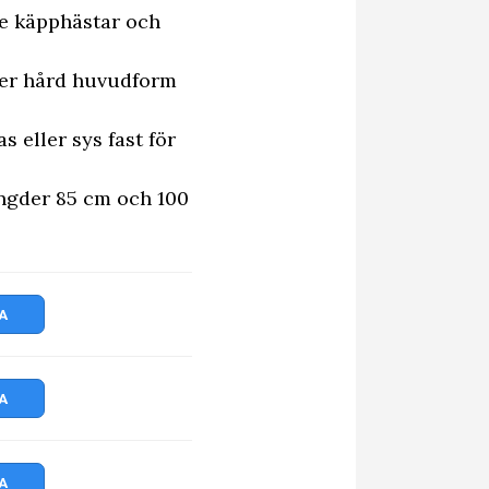
de käpphästar och
ller hård huvudform
 eller sys fast för
ngder 85 cm och 100
A
A
A