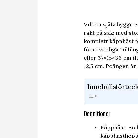
Vill du själv bygga 
rakt på sak: med st
komplett käpphäst fö
först: vanliga trälä
eller 37×15×36 cm (H
12,5 cm. Poängen är 
Innehållsförtec
Definitioner
Käpphäst: En 
käpphästhopp