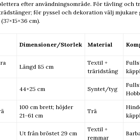
lettera efter användningsområde. För tävling och tr
rädstänger; för pyssel och dekoration välj mjukar
(37×15×36 cm).
Dimensioner/Storlek
Material
Komp
ra
Textil +
Fulls
Längd 85 cm
träridstång
käpp
Fulls
44×25 cm
Syntet/tyg
Hobb
100 cm brett; höjder
Hinde
rä
Trä
21–61 cm
käpp
Textil +
Ut från bröstet 29 cm
Barb
remmar