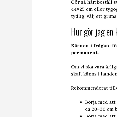
Gör så här: beställ
44×25 cm eller tygög
tydlig: välj ett gri
Hur gör jag en 
Kärnan i frågan: f
permanent.
Om vi ska vara ärliga
skaft känns i handen
Rekommenderat tillv
Börja med att
ca 20–30 cm b
Börja med att