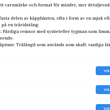
tt varumärke och format för mindre, mer detaljera
asta delen av käpphästen, ofta i form av en mjuk e
på en träridstång.
: Färdiga remsor med synteteller tygman som limmas
seende.
pinne: Trälängd som används som skaft; vanliga lä
VIS
VIS
VIS