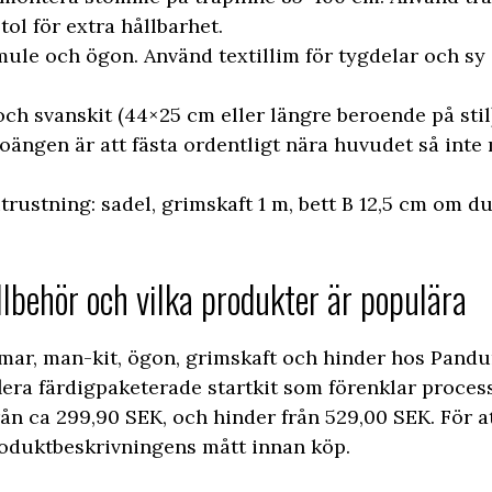
tol för extra hållbarhet.
 mule och ögon. Använd textillim för tygdelar och sy
ch svanskit (44×25 cm eller längre beroende på stil)
 Poängen är att fästa ordentligt nära huvudet så inte
rustning: sadel, grimskaft 1 m, bett B 12,5 cm om du 
llbehör och vilka produkter är populära
ar, man-kit, ögon, grimskaft och hinder hos Pandu
lera färdigpaketerade startkit som förenklar process
n ca 299,90 SEK, och hinder från 529,00 SEK. För at
produktbeskrivningens mått innan köp.