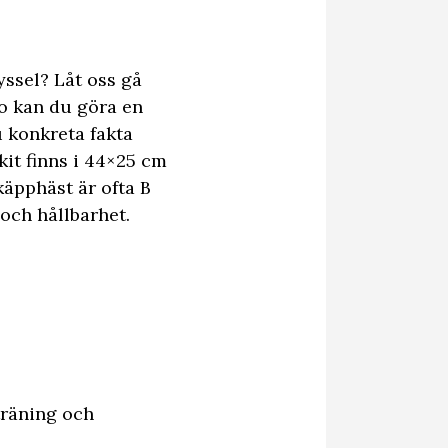
yssel? Låt oss gå
o kan du göra en
u konkreta fakta
kit finns i 44×25 cm
käpphäst är ofta B
 och hållbarhet.
träning och