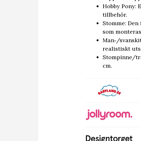
Hobby Pony: E
tillbehör.
Stomme: Den f
som monteras 
Man‑/svanskit
realistiskt ut
Stompinne/trä
cm.