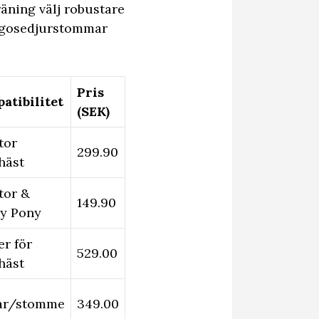
äning välj robustare
e gosedjurstommar
Pris
atibilitet
(SEK)
tor
299.90
häst
tor &
149.90
y Pony
r för
529.00
häst
ar/stomme
349.00