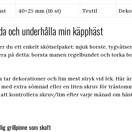
äst
40×25 mm (16 st)
Textil
Deko
da och underhålla min käpphäst
er du ett enkelt skötselpaket: mjuk borste, tygvåtser
era på detta: borsta manen regelbundet och torka bo
a tar dekorationer och lim mest stryk vid lek. Här är 
r med extra sömnad eller en liten skruv för träst
 att kontrollera skruv/lim efter varje månad om häs
ig grillpinne som skaft