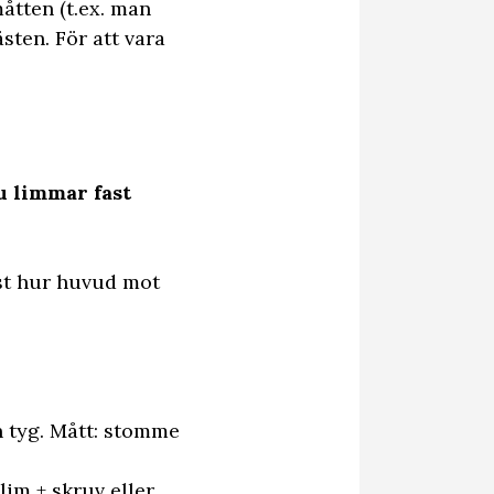
åtten (t.ex. man
sten. För att vara
u limmar fast
örst hur huvud mot
h tyg. Mått: stomme
im + skruv eller