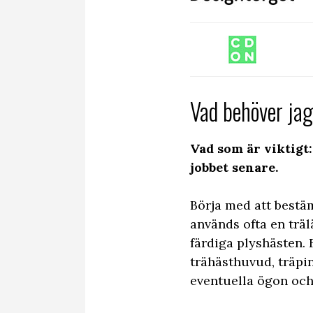
Vad behöver jag
Vad som är viktigt:
jobbet senare.
Börja med att bestä
används ofta en trä
färdiga plyshästen.
trähästhuvud, träpi
eventuella ögon och