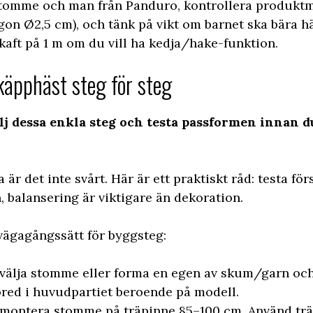
 stomme och man från Panduro, kontrollera produktm
on Ø2,5 cm), och tänk på vikt om barnet ska bära hä
mskaft på 1 m om du vill ha kedja/hake-funktion.
käpphäst steg för steg
ölj dessa enkla steg och testa passformen innan d
 är det inte svårt. Här är ett praktiskt råd: testa f
, balansering är viktigare än dekoration.
ägagångssätt för byggsteg:
 välja stomme eller forma en egen av skum/garn oc
red i huvudpartiet beroende på modell.
 montera stomme på träpinne 85–100 cm. Använd träl