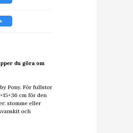
A
lipper du göra om
y Pony. För fullstor
7×15×36 cm för den
er: stomme eller
svanskit och