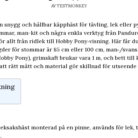
AV
TESTMONKEY
en snygg och hållbar käpphäst för tävling, lek eller p
ommar, man-kit och några enkla verktyg från Pandur
r allt från ridlek till Hobby Pony‑visning. Här får d
ngder för stommar är 85 cm eller 100 cm, man‑/svans
obby Pony), grimskaft brukar vara 1 m, och bett till 
att rätt mått och material gör skillnad för utseende
kning
leksakshäst monterad på en pinne, används för lek, 
.