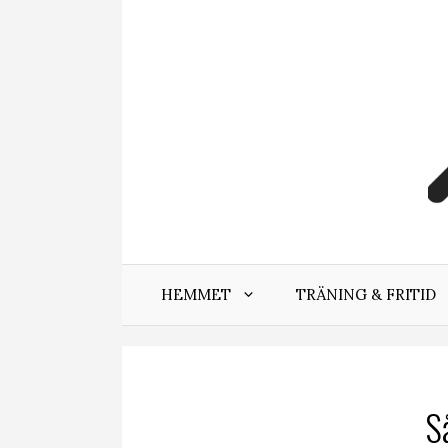
Hoppa
till
innehåll
HEMMET
TRÄNING & FRITID
S