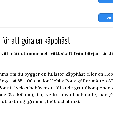
VIS
 för att göra en käpphäst
 välj rätt stomme och rätt skaft från början så s
mma om du bygger en fullstor käpphäst eller en Hobb
längd på 85–100 cm, för Hobby Pony gäller måtten 3
 För att lyckas behöver du följande grundkomponent
nne (85–100 cm), lim, tyg för huvud och mule, man‑/
 utrustning (grimma, bett, schabrak).