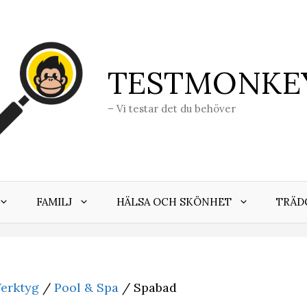
TESTMONKE
– Vi testar det du behöver
FAMILJ
HÄLSA OCH SKÖNHET
TRÄD
erktyg
/
Pool & Spa
/ Spabad