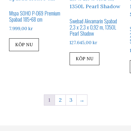
Mspa SOHO P-069 Premium
Spabad 185×68 cm
Swebad Akvamarin Spabad
2,3 x 2,3 x 0,92 m, 1350L
7.999,00
kr
Pearl Shadow
127.645,00
kr
KÖP NU
KÖP NU
1
2
3
→