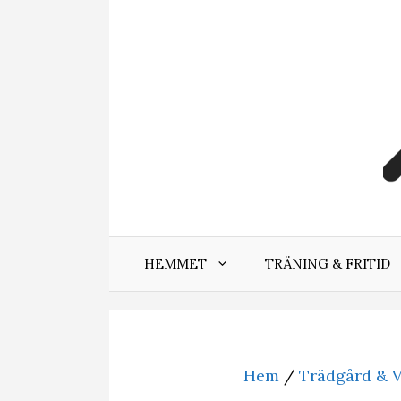
Hoppa
till
innehåll
HEMMET
TRÄNING & FRITID
Hem
/
Trädgård & V