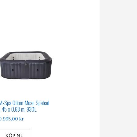
M-Spa Otium Muse Spabad
1,45 x 0,68 m, 930L
9.995,00
kr
KÖP NU