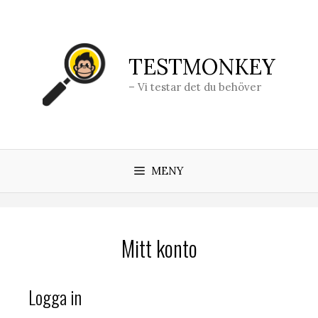
Hoppa
till
innehåll
TESTMONKEY
– Vi testar det du behöver
MENY
Mitt konto
Logga in