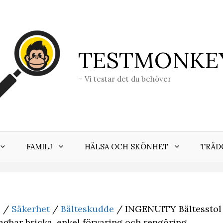
TESTMONKE
– Vi testar det du behöver
FAMILJ
HÄLSA OCH SKÖNHET
TRÄD
j
/
Säkerhet
/
Bälteskudde
/ INGENUITY Bältesstol f
vtagbar bricka, enkel förvaring och rengöring