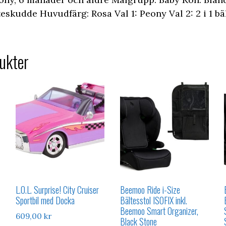
teskudde Huvudfärg: Rosa Val 1: Peony Val 2: 2 i 1 b
ukter
L.O.L. Surprise! City Cruiser
Beemoo Ride i-Size
Sportbil med Docka
Bältesstol ISOFIX inkl.
Beemoo Smart Organizer,
609,00
kr
Black Stone