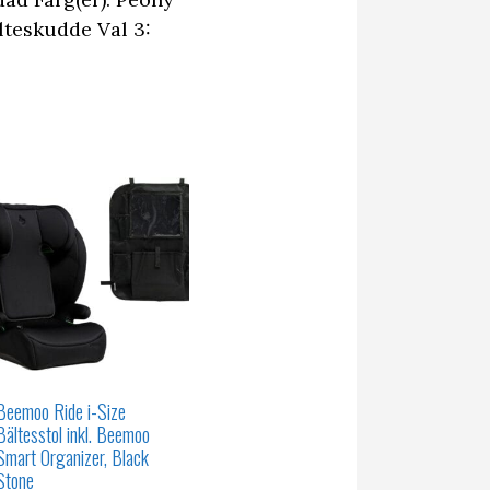
älteskudde Val 3:
Beemoo Ride i-Size
Bältesstol inkl. Beemoo
Smart Organizer, Black
Stone