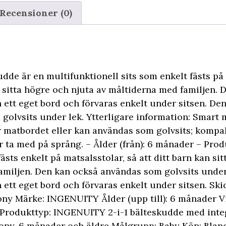
Recensioner (0)
de är en multifunktionell sits som enkelt fästs på 
n sitta högre och njuta av måltiderna med familjen. 
n ett eget bord och förvaras enkelt under sitsen. D
golvsits under lek. Ytterligare information: Smart 
ör matbordet eller kan användas som golvsits; kompak
 ta med på språng. – Ålder (från): 6 månader – Prod
sts enkelt på matsalsstolar, så att ditt barn kan si
amiljen. Den kan också användas som golvsits under
 ett eget bord och förvaras enkelt under sitsen. Skick
eony Märke: INGENUITY Ålder (upp till): 6 månader Vik
 Produkttyp: INGENUITY 2-i-1 bälteskudde med inte
eony, 6 månader och äldre Målgrupp: Baby Kön: Bland