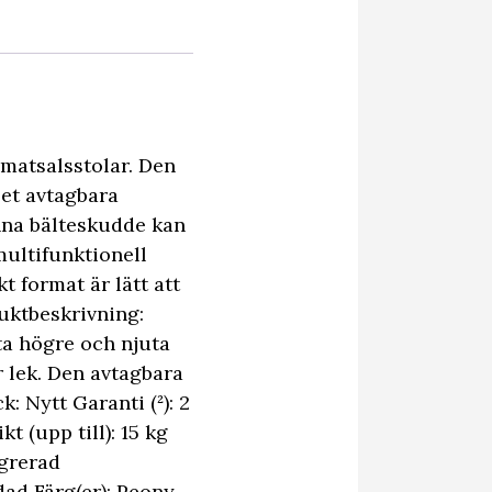
matsalsstolar. Den
Det avtagbara
enna bälteskudde kan
multifunktionell
t format är lätt att
uktbeskrivning:
tta högre och njuta
 lek. Den avtagbara
: Nytt Garanti (²): 2
t (upp till): 15 kg
grerad
ad Färg(er): Peony