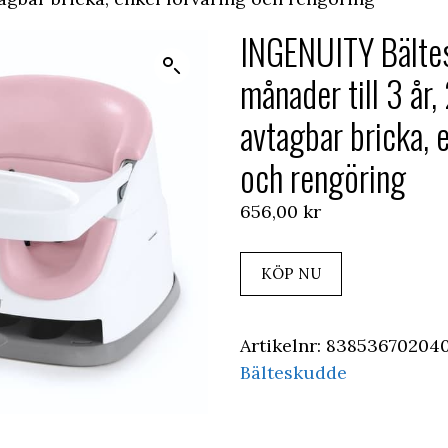
INGENUITY Bältes
månader till 3 år,
avtagbar bricka, 
och rengöring
656,00
kr
KÖP NU
Artikelnr:
838536702040
Bälteskudde