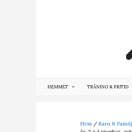
Hoppa
till
innehåll
HEMMET
TRÄNING & FRITID
Hem
/
Barn & Famil
år, 2-i-1 pionbas, a