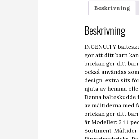
Beskrivning
Beskrivning
INGENUITY bälteskud
gör att ditt barn ka
brickan ger ditt bar
också användas som 
design; extra sits f
njuta av hemma eller
Denna bälteskudde fä
av måltiderna med f
brickan ger ditt barn
år Modeller: 2 i 1 p
Sortiment: Måltider
förvaringsbricka, P