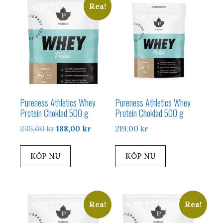
Rea!
Pureness Athletics Whey
Pureness Athletics Whey
Protein Choklad 500 g
Protein Choklad 500 g
Det
Det
235,00
kr
188,00
kr
219,00
kr
ursprungliga
nuvarande
priset
priset
KÖP NU
KÖP NU
var:
är:
235,00 kr.
188,00 kr.
Rea!
Rea!