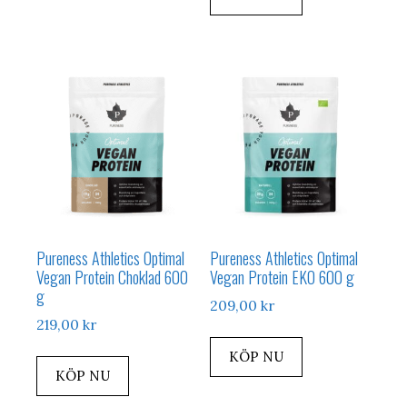
var:
är:
215,00 kr.
172,00 kr.
235,00 kr.
188,00 kr.
Pureness Athletics Optimal
Pureness Athletics Optimal
Vegan Protein Choklad 600
Vegan Protein EKO 600 g
g
209,00
kr
219,00
kr
KÖP NU
KÖP NU