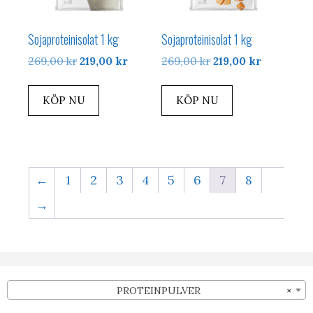
Sojaproteinisolat 1 kg
Sojaproteinisolat 1 kg
Det
Det
Det
Det
269,00
kr
219,00
kr
269,00
kr
219,00
kr
ursprungliga
nuvarande
ursprungliga
nuvarand
priset
priset
priset
priset
KÖP NU
KÖP NU
var:
är:
var:
är:
269,00 kr.
219,00 kr.
269,00 kr.
219,00 kr.
←
1
2
3
4
5
6
7
8
→
PROTEINPULVER
×