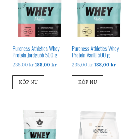
Pureness Athletics Whey
Pureness Athletics Whey
Protein Jordgubb 500 g
Protein Vanilj 500 g
Det
Det
Det
Det
235,00
kr
188,00
kr
235,00
kr
188,00
kr
ursprungliga
nuvarande
ursprungliga
nuvarand
priset
priset
priset
priset
KÖP NU
KÖP NU
var:
är:
var:
är:
235,00 kr.
188,00 kr.
235,00 kr.
188,00 kr.