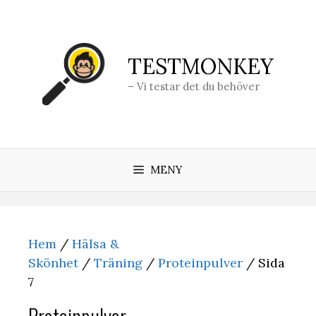
Hoppa
till
innehåll
TESTMONKEY
– Vi testar det du behöver
MENY
Hem
/
Hälsa &
Skönhet
/
Träning
/
Proteinpulver
/ Sida
7