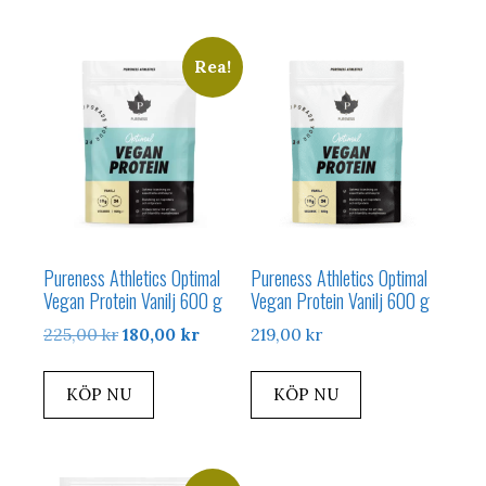
Rea!
Pureness Athletics Optimal
Pureness Athletics Optimal
Vegan Protein Vanilj 600 g
Vegan Protein Vanilj 600 g
Det
Det
225,00
kr
180,00
kr
219,00
kr
ursprungliga
nuvarande
priset
priset
KÖP NU
KÖP NU
var:
är:
225,00 kr.
180,00 kr.