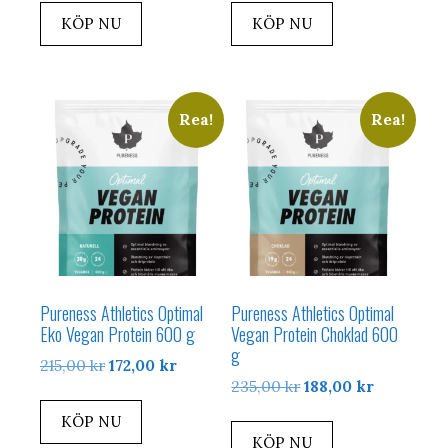
KÖP NU
KÖP NU
Rea!
Rea!
Pureness Athletics Optimal
Pureness Athletics Optimal
Eko Vegan Protein 600 g
Vegan Protein Choklad 600
g
Det
Det
215,00
kr
172,00
kr
Det
Det
235,00
kr
188,00
kr
ursprungliga
nuvarande
ursprungliga
nuvarand
priset
priset
KÖP NU
priset
priset
var:
är:
KÖP NU