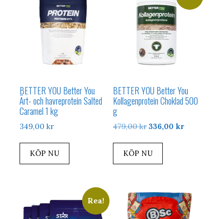
BETTER YOU Better You
BETTER YOU Better You
Ärt- och havreprotein Salted
Kollagenprotein Choklad 500
Caramel 1 kg
g
Det
Det
349,00
kr
479,00
kr
336,00
kr
ursprungliga
nuvarand
priset
priset
KÖP NU
KÖP NU
var:
är:
479,00 kr.
336,00 kr
Rea!