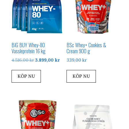
BIG BUY Whey-80
BSc Whey+ Cookies &
Vassleprotein 16 kg
Cream 900 g
Det
Det
4.516,00
kr
3.899,00
kr
339,00
kr
ursprungliga
nuvarande
priset
priset
KÖP NU
KÖP NU
var:
är:
4.516,00 kr.
3.899,00 kr.