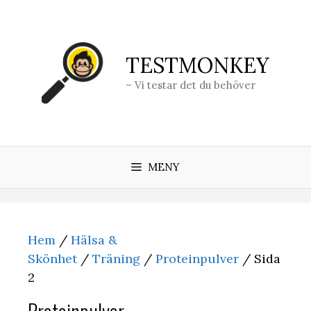
Hoppa
till
innehåll
TESTMONKEY
– Vi testar det du behöver
MENY
Hem
/
Hälsa &
Skönhet
/
Träning
/
Proteinpulver
/ Sida
2