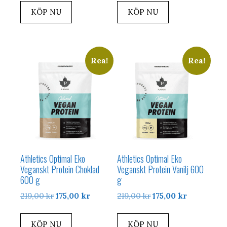
KÖP NU
KÖP NU
Rea!
Rea!
Athletics Optimal Eko
Athletics Optimal Eko
Veganskt Protein Choklad
Veganskt Protein Vanilj 600
600 g
g
Det
Det
Det
Det
219,00
kr
175,00
kr
219,00
kr
175,00
kr
ursprungliga
nuvarande
ursprungliga
nuvarande
priset
priset
priset
priset
KÖP NU
KÖP NU