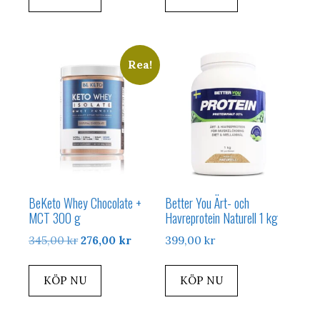
var:
är:
var:
är:
219,00 kr.
175,00 kr.
219,00 kr.
175,00 kr.
Rea!
BeKeto Whey Chocolate +
Better You Ärt- och
MCT 300 g
Havreprotein Naturell 1 kg
Det
Det
345,00
kr
276,00
kr
399,00
kr
ursprungliga
nuvarande
priset
priset
KÖP NU
KÖP NU
var:
är:
345,00 kr.
276,00 kr.