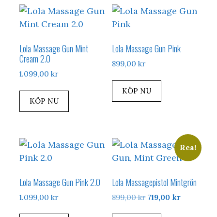
Lola Massage Gun Mint
Lola Massage Gun Pink
Cream 2.0
899,00
kr
1.099,00
kr
KÖP NU
KÖP NU
Rea!
Lola Massage Gun Pink 2.0
Lola Massagepistol Mintgrön
Det
Det
1.099,00
kr
899,00
kr
719,00
kr
ursprungliga
nuvarand