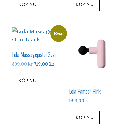
priset
priset
KÖP NU
KÖP NU
var:
är:
899,00 kr.
719,00 kr.
Rea!
Lola Massagepistol Svart
Det
Det
899,00
kr
719,00
kr
ursprungliga
nuvarande
priset
priset
KÖP NU
var:
är:
Lola Pamper Pink
899,00 kr.
719,00 kr.
999,00
kr
KÖP NU